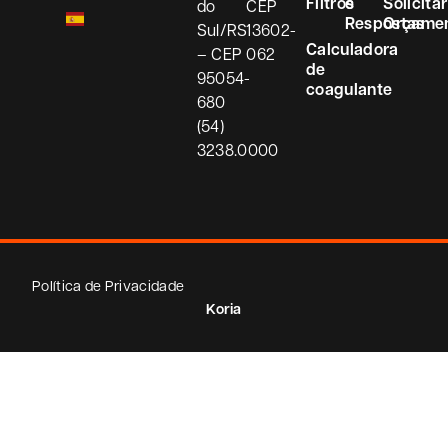
Filtros
e
Solicitar
do
CEP
Respostas
Orçame
Sul/RS
13602-
Calculadora
– CEP
062
de
95054-
coagulante
680
(54)
3238.0000
Política de Privacidade
Koria