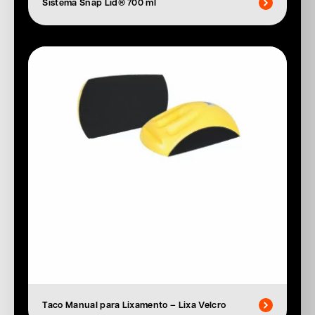
Sistema Snap Lid® 700 ml
Taco Manual para Lixamento – Lixa Velcro