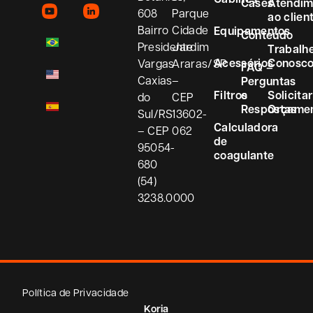
Cases
Atendim
608
Parque
ao clien
Bairro
Cidade
Equipamentos
Conteúdo
Presidente
Jardim
Trabalh
Acessórios
Conosc
Vargas
Araras/SP
FAQ –
Caxias
–
Perguntas
Filtros
e
Solicitar
do
CEP
Respostas
Orçame
Sul/RS
13602-
Calculadora
– CEP
062
de
95054-
coagulante
680
(54)
3238.0000
Política de Privacidade
Koria