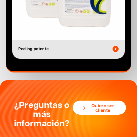
Peeling potente
¿Preguntas o
Quiero ser
cliente
más
información?