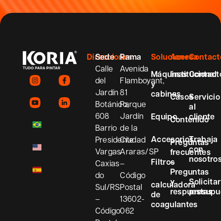
Direcciones
Sede
Rama
Soluciones
Acerca
Contact
Calle
Avenida
Máquinas
Institucional
Contact
del
Flamboyant,
y
Jardín
81
cabinas
Casos
Servicio
Botánico,
Parque
al
608
Jardín
Equipo
cliente
Contenido
Barrio
de la
Accesorios
Trabaja
Presidente
Ciudad
Preguntas
con
Vargas
Araras/SP
frecuentes
nosotro
Filtros
–
Caxias
–
Preguntas
do
Código
y
Solicitar
calculadora
Sul/RS
Postal
respuestas
presupu
de
–
13602-
coagulantes
Código
062