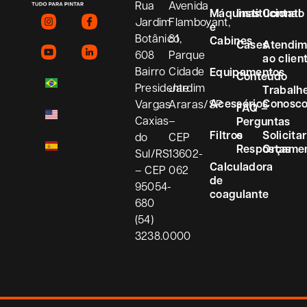
Rua
Avenida
Máquinas
Institucional
Contato
Jardim
Flamboyant,
e
Botânico,
81
Cabines
Cases
Atendim
608
Parque
ao clien
Bairro
Cidade
Equipamentos
Conteúdo
Presidente
Jardim
Trabalh
Acessórios
Conosc
Vargas
Araras/SP
FAQ –
Caxias
–
Perguntas
Filtros
e
Solicitar
do
CEP
Respostas
Orçame
Sul/RS
13602-
Calculadora
– CEP
062
de
95054-
coagulante
680
(54)
3238.0000