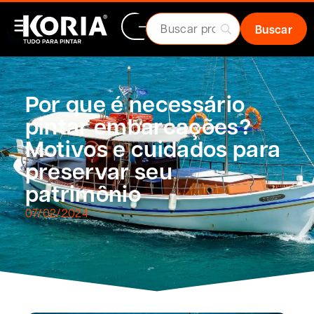
Por que é necessário
pintar embarcações?
Motivos e cuidados para
preservar seu
patrimônio
07/02/2024