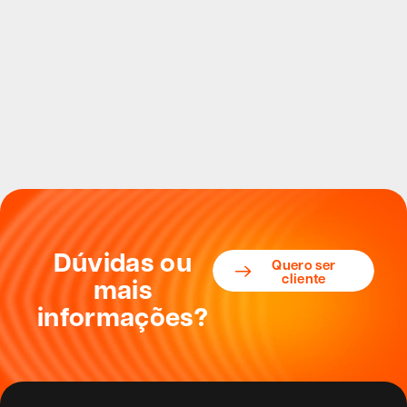
Dúvidas ou
Quero ser
cliente
mais
informações?