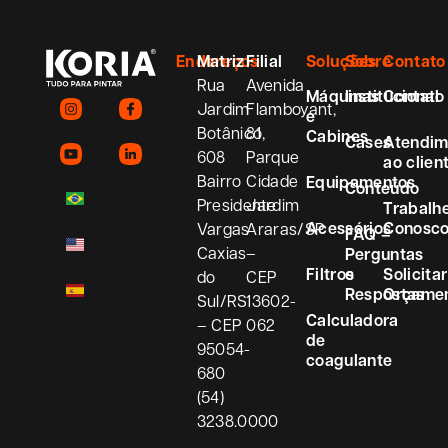
Endereços
Matriz
Filial
Soluções
Sobre
Contato
Rua
Avenida
Máquinas
Institucional
Contato
Jardim
Flamboyant,
e
Botânico,
81
Cabines
Cases
Atendim
608
Parque
ao clien
Bairro
Cidade
Equipamentos
Conteúdo
Presidente
Jardim
Trabalh
Acessórios
Conosc
Vargas
Araras/SP
FAQ –
Caxias
–
Perguntas
Filtros
e
Solicitar
do
CEP
Respostas
Orçame
Sul/RS
13602-
Calculadora
– CEP
062
de
95054-
coagulante
680
(54)
3238.0000