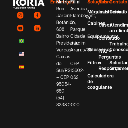
Endereços
Matriz
Filial
Soluções
Sobre
Contato
Rua
Avenida
Máquinas
Institucional
Contato
Jardim
Flamboyant,
e
Botânico,
81
Cabines
Cases
Atendim
608
Parque
ao clien
Bairro
Cidade
Equipamentos
Conteúdo
Presidente
Jardim
Trabalh
Acessórios
Conosc
Vargas
Araras/SP
FAQ –
Caxias
–
Perguntas
Filtros
e
Solicitar
do
CEP
Respostas
Orçame
Sul/RS
13602-
Calculadora
– CEP
062
de
95054-
coagulante
680
(54)
3238.0000