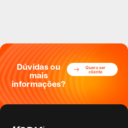
Dúvidas ou
Quero ser
cliente
mais
informações?