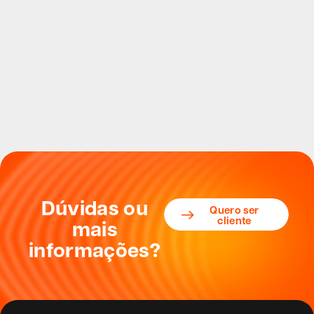
Dúvidas ou
Quero ser
cliente
mais
informações?