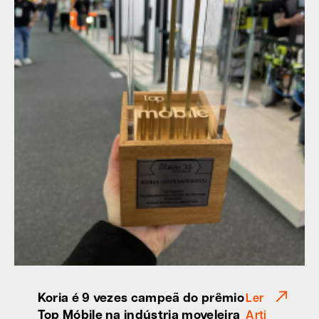
Koria é 9 vezes campeã do prêmio
Ler
Top Móbile na indústria moveleira
Arti