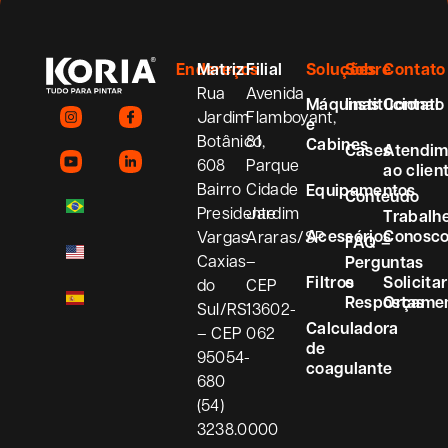
Endereços
Matriz
Filial
Soluções
Sobre
Contato
Rua
Avenida
Máquinas
Institucional
Contato
Jardim
Flamboyant,
e
Botânico,
81
Cabines
Cases
Atendim
608
Parque
ao clien
Bairro
Cidade
Equipamentos
Conteúdo
Presidente
Jardim
Trabalh
Acessórios
Conosc
Vargas
Araras/SP
FAQ –
Caxias
–
Perguntas
Filtros
e
Solicitar
do
CEP
Respostas
Orçame
Sul/RS
13602-
Calculadora
– CEP
062
de
95054-
coagulante
680
(54)
3238.0000