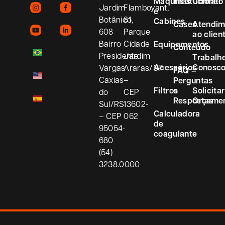
Máquinas
Institucional
Contato
Jardim
Flamboyant,
e
Botânico,
81
Cabines
Cases
Atendim
608
Parque
ao clien
Bairro
Cidade
Equipamentos
Conteúdo
Presidente
Jardim
Trabalh
Acessórios
Conosc
Vargas
Araras/SP
FAQ –
Caxias
–
Perguntas
Filtros
e
Solicitar
do
CEP
Respostas
Orçame
Sul/RS
13602-
Calculadora
– CEP
062
de
95054-
coagulante
680
(54)
3238.0000