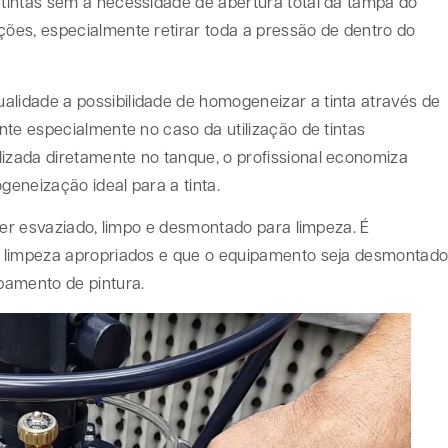
tintas sem a necessidade de abertura total da tampa do
ões, especialmente retirar toda a pressão de dentro do
idade a possibilidade de homogeneizar a tinta através de
te especialmente no caso da utilização de tintas
zada diretamente no tanque, o profissional economiza
eneização ideal para a tinta.
ser esvaziado, limpo e desmontado para limpeza. É
e limpeza apropriados e que o equipamento seja desmontad
pamento de pintura.