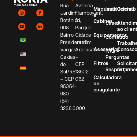
Rua
Avenida
Máquinas
Institucional
Contato
Jardim
Flamboyant,
e
Botânico,
81
Cabines
Cases
Atendim
608
Parque
ao clien
Bairro
Cidade
Equipamentos
Conteúdo
Presidente
Jardim
Trabalh
Acessórios
Conosc
Vargas
Araras/SP
FAQ –
Caxias
–
Perguntas
Filtros
e
Solicitar
do
CEP
Respostas
Orçame
Sul/RS
13602-
Calculadora
– CEP
062
de
95054-
coagulante
680
(54)
3238.0000