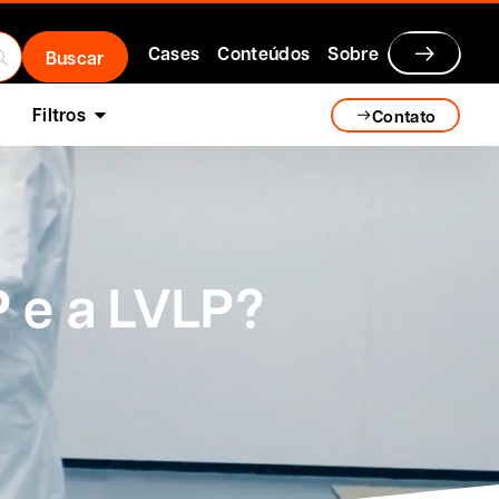
Cases
Conteúdos
Sobre
Filtros
Contato
P e a LVLP?