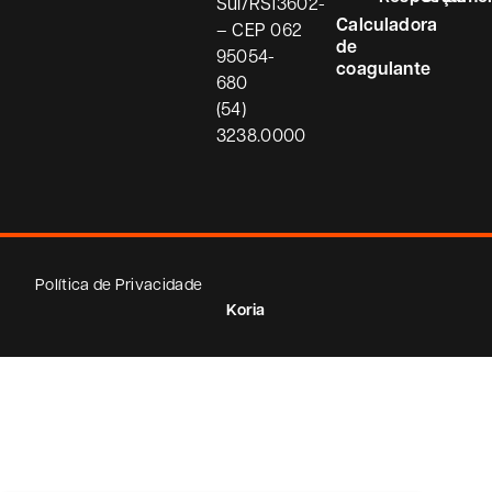
Sul/RS
13602-
Calculadora
– CEP
062
de
95054-
coagulante
680
(54)
3238.0000
Política de Privacidade
Koria