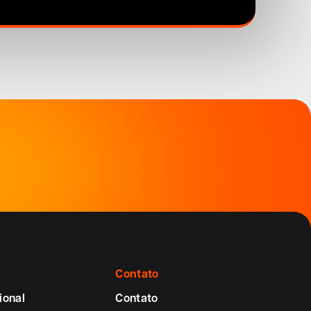
Contato
ional
Contato