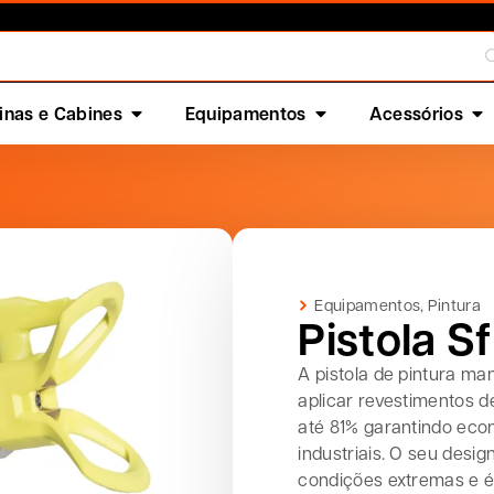
nas e Cabines
Equipamentos
Acessórios
Equipamentos
,
Pintura
Pistola 
A pistola de pintura m
aplicar revestimentos d
até 81% garantindo eco
industriais. O seu desi
condições extremas e é 