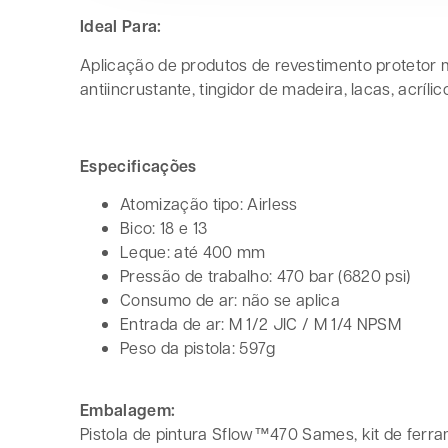
Ideal Para:
Aplicação de produtos de revestimento protetor m
antiincrustante, tingidor de madeira, lacas, acríli
Especificações
Atomização tipo: Airless
Bico: 18 e 13
Leque: até 400 mm
Pressão de trabalho: 470 bar (6820 psi)
Consumo de ar: não se aplica
Entrada de ar: M 1/2 JIC / M 1/4 NPSM
Peso da pistola: 597g
Embalagem:
Pistola de pintura Sflow™470 Sames, kit de ferra