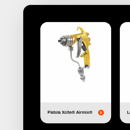
Pistola Xcite® Airmix®
L