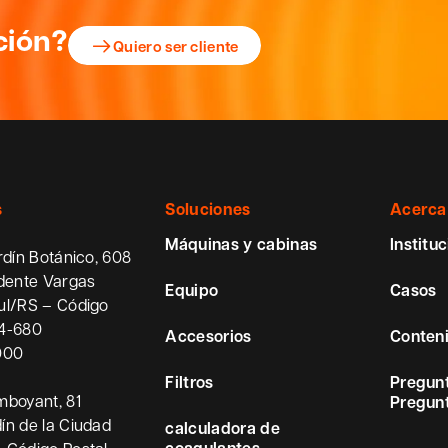
ción?
Quiero ser cliente
s
Soluciones
Acerca
Máquinas y cabinas
Instituc
rdín Botánico, 608
idente Vargas
Equipo
Casos
ul/RS – Código
54-680
Accesorios
Conten
000
Filtros
Pregunt
mboyant, 81
Pregunt
ín de la Ciudad
calculadora de