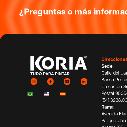
¿Preguntas o más informa
Direccione
Sede
Calle del Ja
Barrio Pres
Caxias do S
Postal 950
(54) 3238.0
Rama
Avenida Fla
Parque Jard