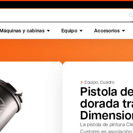
Máquinas y cabinas
Equipo
Accesorios
Equipo
,
Cuadro
Pistola d
dorada t
Dimensio
La pistola de pintura Cl
Customs en asociación 