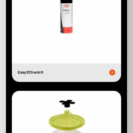
Easy2Check®