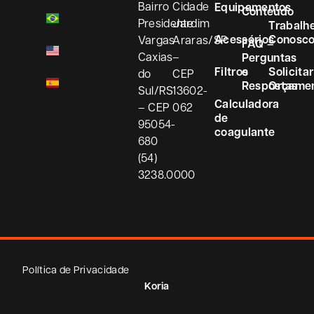
Bairro
Cidade
Equipamentos
Conteúdo
Presidente
Jardim
Trabalh
Acessórios
Conosc
Vargas
Araras/SP
FAQ –
Caxias
–
Perguntas
Filtros
e
Solicitar
do
CEP
Respostas
Orçame
Sul/RS
13602-
Calculadora
– CEP
062
de
95054-
coagulante
680
(54)
3238.0000
Política de Privacidade
Koria