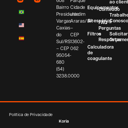
608
Parque
ao clien
Bairro
Cidade
Equipamentos
Conteúdo
Presidente
Jardim
Trabalh
Acessórios
Conosc
Vargas
Araras/SP
FAQ –
Caxias
–
Perguntas
Filtros
e
Solicitar
do
CEP
Respostas
Orçame
Sul/RS
13602-
Calculadora
– CEP
062
de
95054-
coagulante
680
(54)
3238.0000
Política de Privacidade
Koria