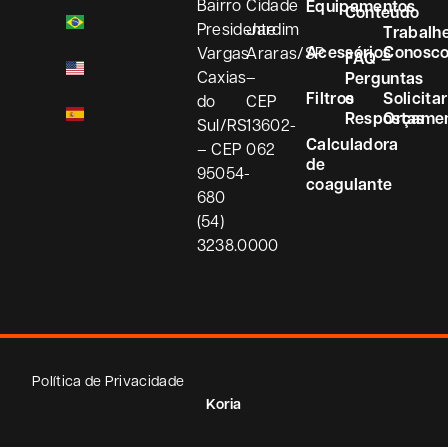
Bairro
Cidade
Equipamentos
Conteúdo
Presidente
Jardim
Trabalh
Acessórios
Conosc
Vargas
Araras/SP
FAQ –
Caxias
–
Perguntas
Filtros
e
Solicitar
do
CEP
Respostas
Orçame
Sul/RS
13602-
Calculadora
– CEP
062
de
95054-
coagulante
680
(54)
3238.0000
Política de Privacidade
Koria