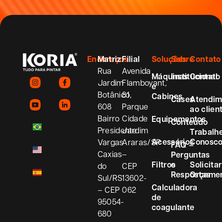
Endereços
Matriz
Filial
Soluções
Sobre
Contato
Rua
Avenida
Máquinas
Institucional
Contato
Jardim
Flamboyant,
e
Botânico,
81
Cabines
Cases
Atendim
608
Parque
ao clien
Bairro
Cidade
Equipamentos
Conteúdo
Presidente
Jardim
Trabalh
Acessórios
Conosc
Vargas
Araras/SP
FAQ –
Caxias
–
Perguntas
Filtros
e
Solicitar
do
CEP
Respostas
Orçame
Sul/RS
13602-
Calculadora
– CEP
062
de
95054-
coagulante
680