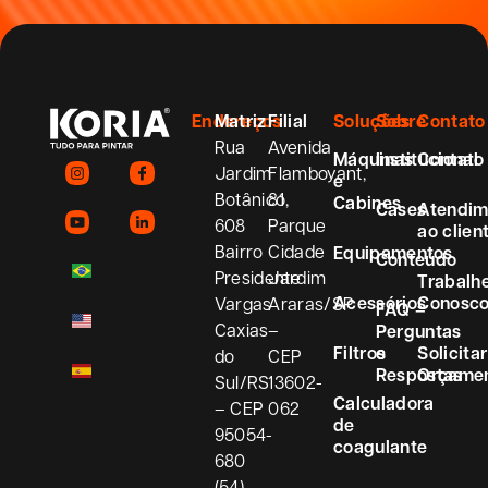
Endereços
Matriz
Filial
Soluções
Sobre
Contato
Rua
Avenida
Máquinas
Institucional
Contato
Jardim
Flamboyant,
e
Botânico,
81
Cabines
Cases
Atendim
608
Parque
ao clien
Bairro
Cidade
Equipamentos
Conteúdo
Presidente
Jardim
Trabalh
Acessórios
Conosc
Vargas
Araras/SP
FAQ –
Caxias
–
Perguntas
Filtros
e
Solicitar
do
CEP
Respostas
Orçame
Sul/RS
13602-
Calculadora
– CEP
062
de
95054-
coagulante
680
(54)