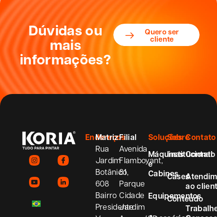
Dúvidas ou
Quero ser
cliente
mais
informações?
Endereços
Matriz
Filial
Soluções
Sobre
Contato
Rua
Avenida
Máquinas
Institucional
Contato
Jardim
Flamboyant,
e
Botânico,
81
Cabines
Cases
Atendim
608
Parque
ao clien
Bairro
Cidade
Equipamentos
Conteúdo
Presidente
Jardim
Trabalh