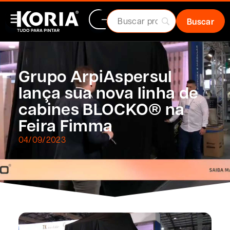
Grupo ArpiAspersul
lança sua nova linha de
cabines BLOCKO® na
Feira Fimma
04/09/2023