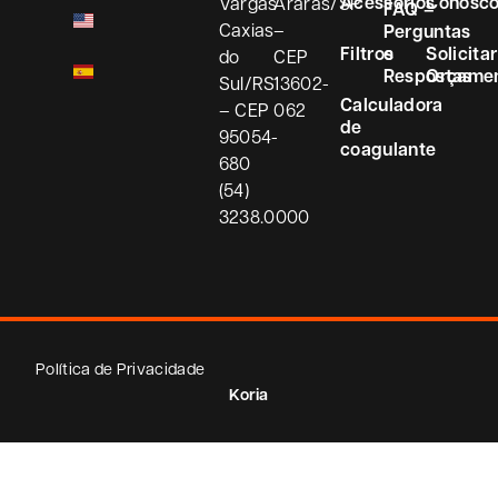
Acessórios
Conosc
Vargas
Araras/SP
FAQ –
Caxias
–
Perguntas
Filtros
e
Solicitar
do
CEP
Respostas
Orçame
Sul/RS
13602-
Calculadora
– CEP
062
de
95054-
coagulante
680
(54)
3238.0000
Política de Privacidade
Koria