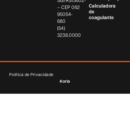
Sul/RS
13602-
Calculadora
– CEP
062
de
95054-
coagulante
680
(54)
3238.0000
Política de Privacidade
Koria