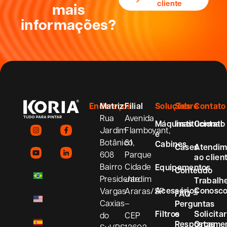
cliente
mais
informações?
Endereços
Matriz
Filial
Soluções
Sobre
Contato
Rua
Avenida
Máquinas
Institucional
Contato
Jardim
Flamboyant,
e
Botânico,
81
Cabines
Cases
Atendim
608
Parque
ao clien
Bairro
Cidade
Equipamentos
Conteúdo
Presidente
Jardim
Trabalh
Acessórios
Conosc
Vargas
Araras/SP
FAQ –
Caxias
–
Perguntas
Filtros
e
Solicitar
do
CEP
Respostas
Orçame