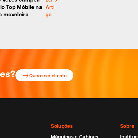
io Top Móbile na
Arti
a moveleira
go
ões?
Quero ser cliente
Soluções
Sobre
Máquinas e Cabines
Instituc