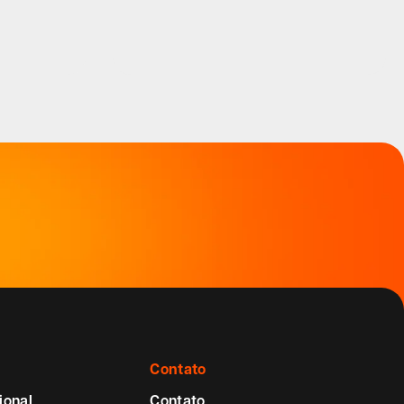
Contato
ional
Contato