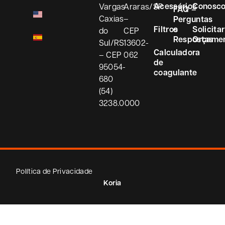
Acessórios
Conosc
Vargas
Araras/SP
FAQ –
Caxias
–
Perguntas
Filtros
e
Solicitar
do
CEP
Respostas
Orçame
Sul/RS
13602-
Calculadora
– CEP
062
de
95054-
coagulante
680
(54)
3238.0000
Política de Privacidade
Koria