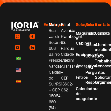
Endereços
Matriz
Filial
Soluções
Sobre
Contato
Rua
Avenida
Máquinas
Institucional
Contato
Jardim
Flamboyant,
e
Botânico,
81
Cabines
Cases
Atendim
608
Parque
ao clien
Bairro
Cidade
Equipamentos
Conteúdo
Presidente
Jardim
Trabalh
Acessórios
Conosc
Vargas
Araras/SP
FAQ –
Caxias
–
Perguntas
Filtros
e
Solicitar
do
CEP
Respostas
Orçame
Sul/RS
13602-
Calculadora
– CEP
062
de
95054-
coagulante
680
(54)