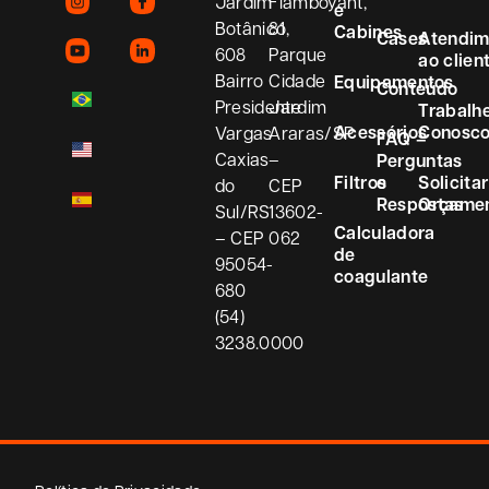
Jardim
Flamboyant,
e
Botânico,
81
Cabines
Cases
Atendim
608
Parque
ao clien
Bairro
Cidade
Equipamentos
Conteúdo
Presidente
Jardim
Trabalh
Acessórios
Conosc
Vargas
Araras/SP
FAQ –
Caxias
–
Perguntas
Filtros
e
Solicitar
do
CEP
Respostas
Orçame
Sul/RS
13602-
Calculadora
– CEP
062
de
95054-
coagulante
680
(54)
3238.0000