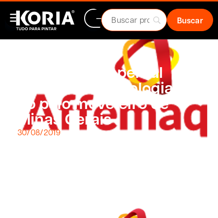
Grupo ArpiAspersul
apresenta tecnologias
no polo moveleiro de
Minas Gerais
30/08/2019