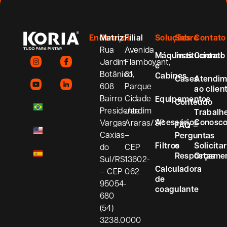
Endereços
Matriz
Filial
Soluções
Sobre
Contato
Rua
Avenida
Máquinas
Institucional
Contato
Jardim
Flamboyant,
e
Botânico,
81
Cabines
Cases
Atendim
608
Parque
ao clien
Bairro
Cidade
Equipamentos
Conteúdo
Presidente
Jardim
Trabalh
Acessórios
Conosc
Vargas
Araras/SP
FAQ –
Caxias
–
Perguntas
Filtros
e
Solicitar
do
CEP
Respostas
Orçame
Sul/RS
13602-
Calculadora
– CEP
062
de
95054-
coagulante
680
(54)
3238.0000