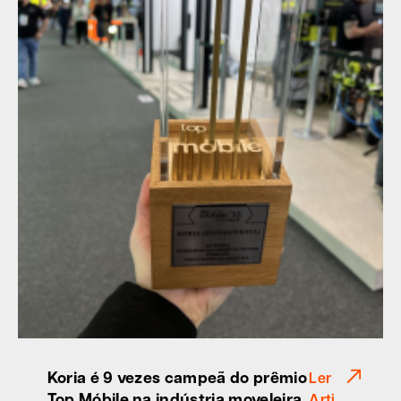
Koria é 9 vezes campeã do prêmio
Ler
Top Móbile na indústria moveleira
Arti