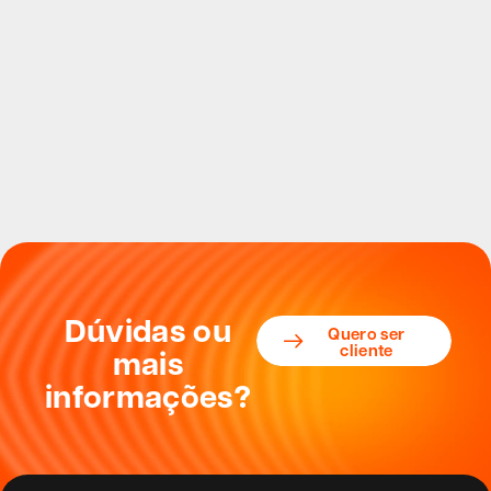
Dúvidas ou
Quero ser
cliente
mais
informações?