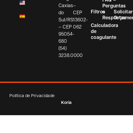
Caxias
–
Perguntas
Filtros
e
Solicitar
do
CEP
Respostas
Orçame
Sul/RS
13602-
Calculadora
– CEP
062
de
95054-
coagulante
680
(54)
3238.0000
Política de Privacidade
Koria