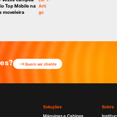
io Top Móbile na
Arti
a moveleira
go
ões?
Quero ser cliente
Soluções
Sobre
Máquinas e Cabines
Instituc