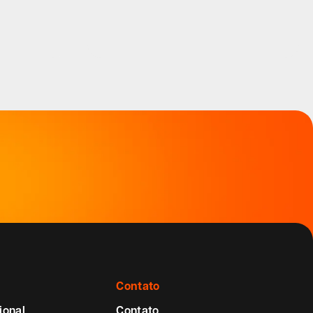
Contato
ional
Contato