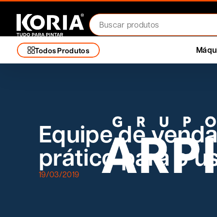
Máqui
Todos Produtos
Equipe de venda
prático para o u
19/03/2019