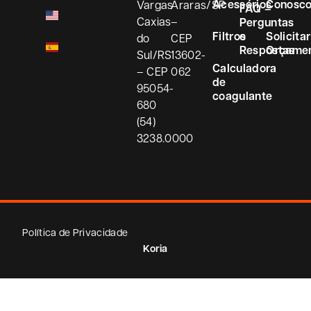
Acessórios
Conosc
Vargas
Araras/SP
FAQ –
Caxias
–
Perguntas
Filtros
e
Solicitar
do
CEP
Respostas
Orçame
Sul/RS
13602-
Calculadora
– CEP
062
de
95054-
coagulante
680
(54)
3238.0000
Política de Privacidade
Koria