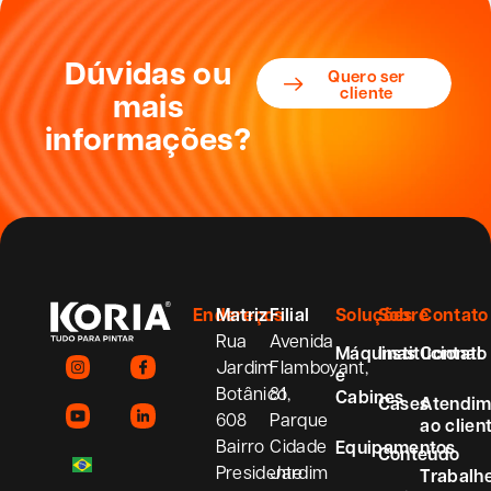
Dúvidas ou
Quero ser
cliente
mais
informações?
Endereços
Matriz
Filial
Soluções
Sobre
Contato
Rua
Avenida
Máquinas
Institucional
Contato
Jardim
Flamboyant,
e
Botânico,
81
Cabines
Cases
Atendim
608
Parque
ao clien
Bairro
Cidade
Equipamentos
Conteúdo
Presidente
Jardim
Trabalh