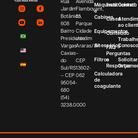
Rua
Avenida
Máquinas
Institucional
Contato
Jardim
Flamboyant,
e
Botânico,
81
Cabines
Cases
Atendim
608
Parque
ao clien
Bairro
Cidade
Equipamentos
Conteúdo
Presidente
Jardim
Trabalh
Acessórios
Conosc
Vargas
Araras/SP
FAQ –
Caxias
–
Perguntas
Filtros
e
Solicitar
do
CEP
Respostas
Orçame
Sul/RS
13602-
Calculadora
– CEP
062
de
95054-
coagulante
680
(54)
3238.0000