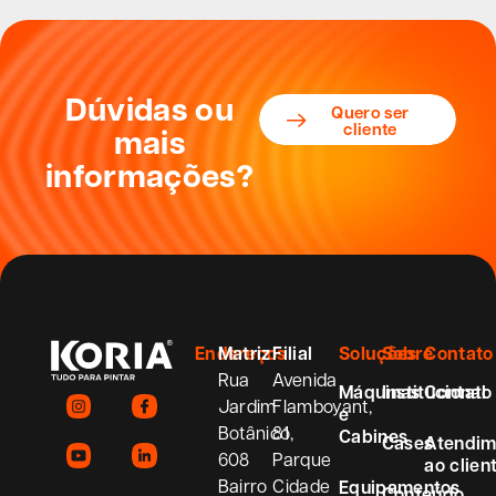
Dúvidas ou
Quero ser
cliente
mais
informações?
Endereços
Matriz
Filial
Soluções
Sobre
Contato
Rua
Avenida
Máquinas
Institucional
Contato
Jardim
Flamboyant,
e
Botânico,
81
Cabines
Cases
Atendim
608
Parque
ao clien
Bairro
Cidade
Equipamentos
Conteúdo