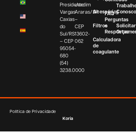
Presidente
Jardim
Trabalh
Acessórios
Conosc
Vargas
Araras/SP
FAQ –
Caxias
–
Perguntas
Filtros
e
Solicitar
do
CEP
Respostas
Orçame
Sul/RS
13602-
Calculadora
– CEP
062
de
95054-
coagulante
680
(54)
3238.0000
Política de Privacidade
Koria