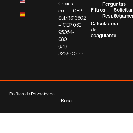
Caxias
–
Perguntas
Filtros
e
Solicitar
do
CEP
Respostas
Orçame
Sul/RS
13602-
Calculadora
– CEP
062
de
95054-
coagulante
680
(54)
3238.0000
Política de Privacidade
Koria