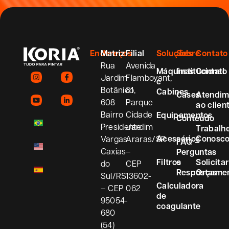
Endereços
Matriz
Filial
Soluções
Sobre
Contato
Rua
Avenida
Máquinas
Institucional
Contato
Jardim
Flamboyant,
e
Botânico,
81
Cabines
Cases
Atendim
608
Parque
ao clien
Bairro
Cidade
Equipamentos
Conteúdo
Presidente
Jardim
Trabalh
Acessórios
Conosc
Vargas
Araras/SP
FAQ –
Caxias
–
Perguntas
Filtros
e
Solicitar
do
CEP
Respostas
Orçame
Sul/RS
13602-
Calculadora
– CEP
062
de
95054-
coagulante
680
(54)