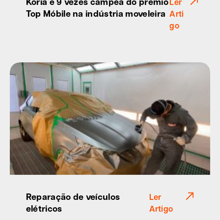
Koria é 9 vezes campeã do prêmio
Ler
Top Móbile na indústria moveleira
Arti
go
Reparação de veículos
Ler
elétricos
Artigo