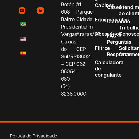
Botânico,
81
Cabines
Cases
Atendim
608
Parque
ao clien
Bairro
Cidade
Equipamentos
Conteúdo
Presidente
Jardim
Trabalh
Acessórios
Conosc
Vargas
Araras/SP
FAQ –
Caxias
–
Perguntas
Filtros
e
Solicitar
do
CEP
Respostas
Orçame
Sul/RS
13602-
Calculadora
– CEP
062
de
95054-
coagulante
680
(54)
3238.0000
Política de Privacidade