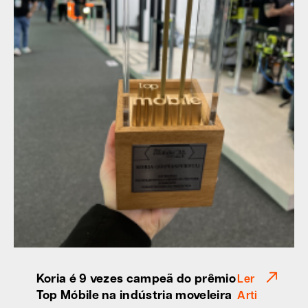
Koria é 9 vezes campeã do prêmio
Ler
Top Móbile na indústria moveleira
Arti