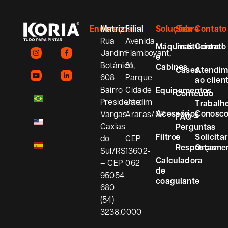
Endereços
Matriz
Filial
Soluções
Sobre
Contato
Rua
Avenida
Máquinas
Institucional
Contato
Jardim
Flamboyant,
e
Botânico,
81
Cabines
Cases
Atendim
608
Parque
ao clien
Bairro
Cidade
Equipamentos
Conteúdo
Presidente
Jardim
Trabalh
Acessórios
Conosc
Vargas
Araras/SP
FAQ –
Caxias
–
Perguntas
Filtros
e
Solicitar
do
CEP
Respostas
Orçame
Sul/RS
13602-
Calculadora
– CEP
062
de
95054-
coagulante
680
(54)
3238.0000