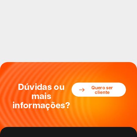
Dúvidas ou
Quero ser
cliente
mais
informações?