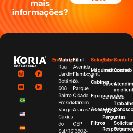
mais
informações?
Endereços
Matriz
Filial
Soluções
Sobre
Contato
Rua
Avenida
Máquinas
Institucional
Contato
Jardim
Flamboyant,
e
Botânico,
81
Cabines
Cases
Atendim
608
Parque
ao clien
Bairro
Cidade
Equipamentos
Conteúdo
Presidente
Jardim
Trabalh
Acessórios
Conosc
Vargas
Araras/SP
FAQ –
Caxias
–
Perguntas
Filtros
e
Solicitar
do
CEP
Respostas
Orçame
Sul/RS
13602-