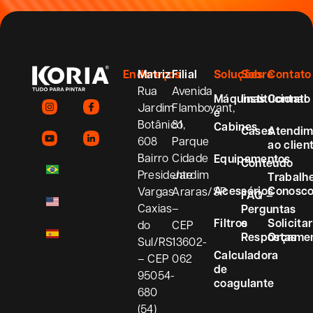
Endereços
Matriz
Filial
Soluções
Sobre
Contato
Rua
Avenida
Máquinas
Institucional
Contato
Jardim
Flamboyant,
e
Botânico,
81
Cabines
Cases
Atendim
608
Parque
ao clien
Bairro
Cidade
Equipamentos
Conteúdo
Presidente
Jardim
Trabalh
Acessórios
Conosc
Vargas
Araras/SP
FAQ –
Caxias
–
Perguntas
Filtros
e
Solicitar
do
CEP
Respostas
Orçame
Sul/RS
13602-
Calculadora
– CEP
062
de
95054-
coagulante
680
(54)