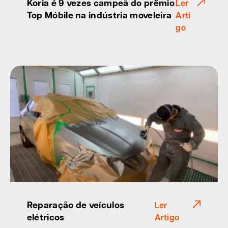
Koria é 9 vezes campeã do prêmio
Ler
Top Móbile na indústria moveleira
Arti
go
Reparação de veículos
Ler
elétricos
Artigo