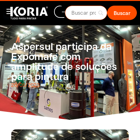
Aspersul participa da
Expomafe com
amplitude de soluções
para pintura
26/05/2023