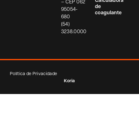
– CEP
062
de
95054-
coagulante
680
(54)
3238.0000
Política de Privacidade
Koria