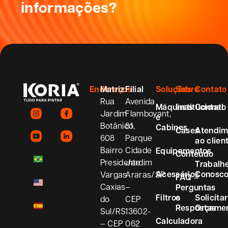
informações?
Endereços
Matriz
Filial
Soluções
Sobre
Contato
Rua
Avenida
Máquinas
Institucional
Contato
Jardim
Flamboyant,
e
Botânico,
81
Cabines
Cases
Atendim
608
Parque
ao clien
Bairro
Cidade
Equipamentos
Conteúdo
Presidente
Jardim
Trabalh
Acessórios
Conosc
Vargas
Araras/SP
FAQ –
Caxias
–
Perguntas
Filtros
e
Solicitar
do
CEP
Respostas
Orçame
Sul/RS
13602-
Calculadora
– CEP
062