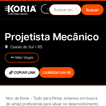
Projetista Mecânico
Caxias do Sul / RS
Mais Vagas
COPIAR LINK
CANDIDATAR-SE
Nós, da Koria – Tudo para Pintar, estamos em busca
de um(a) profissional para atuar no desenvolvimento