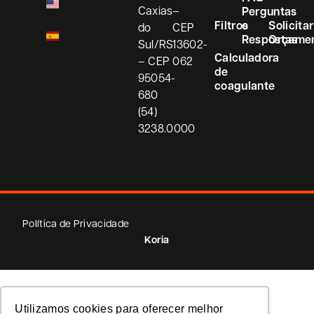
Caxias
–
Perguntas
Filtros
e
Solicitar
do
CEP
Respostas
Orçame
Sul/RS
13602-
Calculadora
– CEP
062
de
95054-
coagulante
680
(54)
3238.0000
Política de Privacidade
Koria
Utilizamos cookies para oferecer melhor