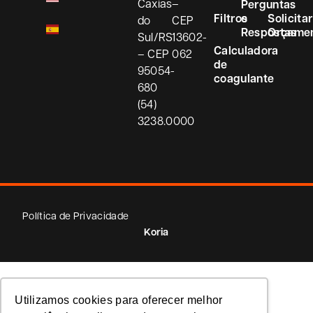
Caxias
–
Perguntas
Filtros
e
Solicitar
do
CEP
Respostas
Orçame
Sul/RS
13602-
Calculadora
– CEP
062
de
95054-
coagulante
680
(54)
3238.0000
Política de Privacidade
Koria
Utilizamos cookies para oferecer melhor