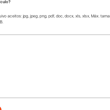
ículo?
ivo aceitos: jpg, jpeg, png, pdf, doc, docx, xls, xlsx, Máx. ta
B.