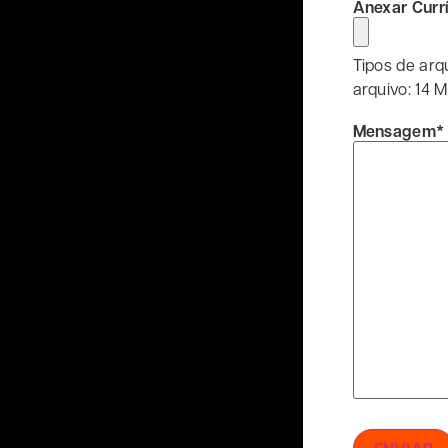
Anexar Curr
Tipos de arqu
arquivo: 14 M
Mensagem
*