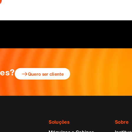
ões?
Quero ser cliente
Soluções
Sobre