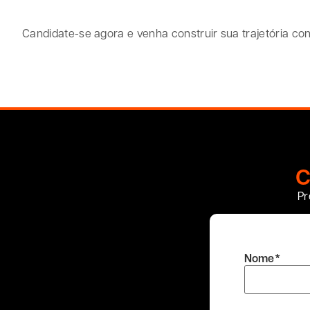
Candidate-se agora e venha construir sua trajetória co
C
Pr
Nome
*