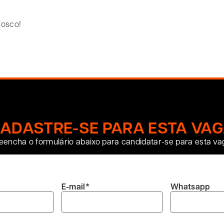
nosco!
ADASTRE-SE PARA ESTA VA
eencha o formulário abaixo para candidatar-se para esta va
E-mail
*
Whatsapp