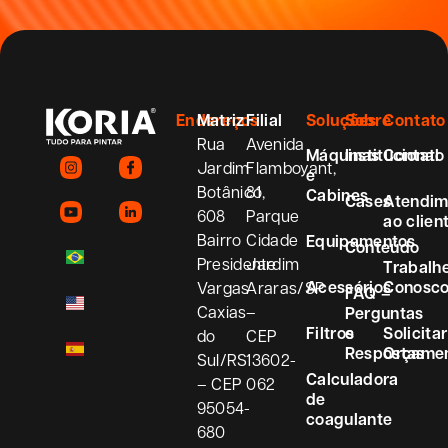
Endereços
Matriz
Filial
Soluções
Sobre
Contato
Rua
Avenida
Máquinas
Institucional
Contato
Jardim
Flamboyant,
e
Botânico,
81
Cabines
Cases
Atendim
608
Parque
ao clien
Bairro
Cidade
Equipamentos
Conteúdo
Presidente
Jardim
Trabalh
Acessórios
Conosc
Vargas
Araras/SP
FAQ –
Caxias
–
Perguntas
Filtros
e
Solicitar
do
CEP
Respostas
Orçame
Sul/RS
13602-
Calculadora
– CEP
062
de
95054-
coagulante
680