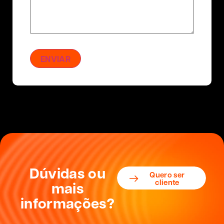
Dúvidas ou
Quero ser
cliente
mais
informações?