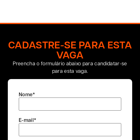
CADASTRE-SE PARA ESTA
VAGA
Preencha o formulário abaixo para candidatar-se
para esta vaga.
Nome
*
E-mail
*