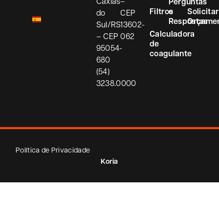
Caxias
–
Perguntas
Filtros
e
Solicitar
do
CEP
Respostas
Orçame
Sul/RS
13602-
Calculadora
– CEP
062
de
95054-
coagulante
680
(54)
3238.0000
Política de Privacidade
Koria