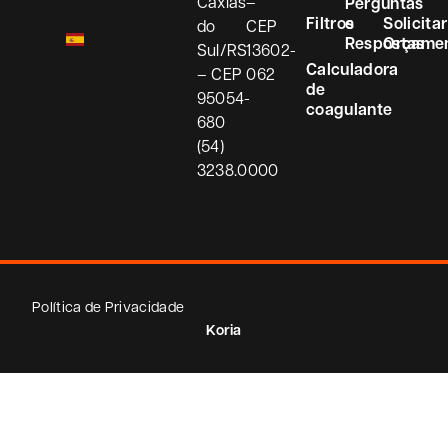
Caxias
–
Perguntas
Filtros
e
Solicitar
do
CEP
Respostas
Orçame
Sul/RS
13602-
Calculadora
– CEP
062
de
95054-
coagulante
680
(54)
3238.0000
Política de Privacidade
Koria