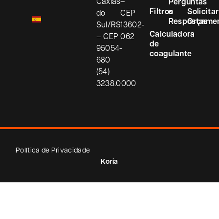
Caxias
–
Perguntas
Filtros
e
Solicitar
do
CEP
Respostas
Orçame
Sul/RS
13602-
Calculadora
– CEP
062
de
95054-
coagulante
680
(54)
3238.0000
Política de Privacidade
Koria