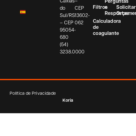
Caxias
–
Perguntas
Filtros
e
Solicitar
do
CEP
Respostas
Orçame
Sul/RS
13602-
Calculadora
– CEP
062
de
95054-
coagulante
680
(54)
3238.0000
Política de Privacidade
Koria