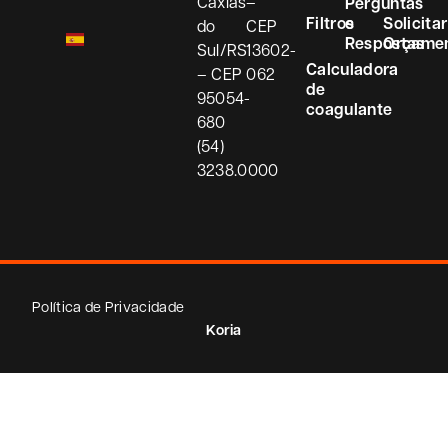
Caxias
–
Perguntas
Filtros
e
Solicitar
do
CEP
Respostas
Orçame
Sul/RS
13602-
Calculadora
– CEP
062
de
95054-
coagulante
680
(54)
3238.0000
Política de Privacidade
Koria