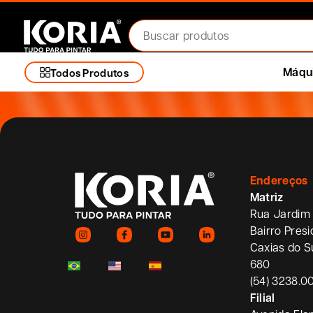
Dúvidas ou mais informaç
Máqui
Todos Produtos
Endereços
Matriz
Rua Jardim 
Bairro Pres
Caxias do S
680
(54) 3238.0
Filial