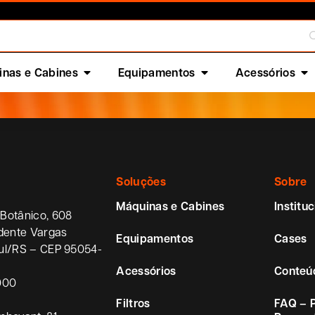
ões?
Quero ser cliente
nas e Cabines
Equipamentos
Acessórios
Soluções
Sobre
Máquinas e Cabines
Instituc
Botânico, 608
idente Vargas
Equipamentos
Cases
ul/RS – CEP 95054-
Acessórios
Conteú
000
Filtros
FAQ – 