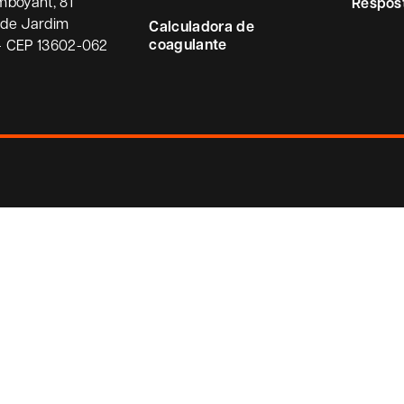
mboyant, 81
Respos
ade Jardim
Calculadora de
coagulante
– CEP 13602-062